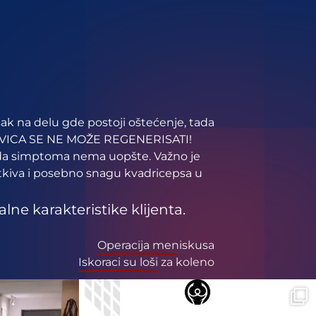
ak na delu gde postoji oštećenje, tada
VICA SE NE MOŽE REGENERISATI!
ti da simptoma nema uopšte. Važno je
et tkiva i posebno snagu kvadricepsa u
ne karakteristike klijenta.
Operacija meniskusa
Iskoraci su loši za koleno