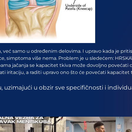
 već samo u određenim delovima. I upravo kada je pritis
avice, simptoma više nema. Problem je u sledećem:
HRSKA
 Vežbama jačanja se kapacitet tkiva može dovoljno poveća
ati iritaciju, a raditi upravo ono što će povećati kapacit
majući u obzir sve specifičnosti i individual