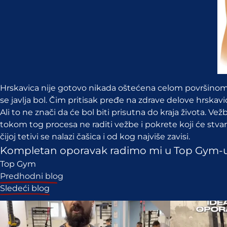
Hrskavica nije gotovo nikada oštećena celom površinom,
se javlja bol. Čim pritisak pređe na zdrave delove hrsk
Ali to ne znači da će bol biti prisutna do kraja života.
tokom tog procesa ne raditi vežbe i pokrete koji će stvar
čijoj tetivi se nalazi čašica i od kog najviše zavisi.
Kompletan oporavak radimo mi u Top Gym-u, uzi
Top Gym
Кретање
Predhodni blog
чланка
Sledeći blog