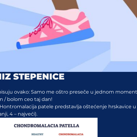
NIZ STEPENICE
će opisuju ovako: Samo me oštro preseče u jednom momen
om / bolom ceo taj dan!
ontromalacija patele predstavlja oštećenje hrskavice u 
ji, 4 – najveći).