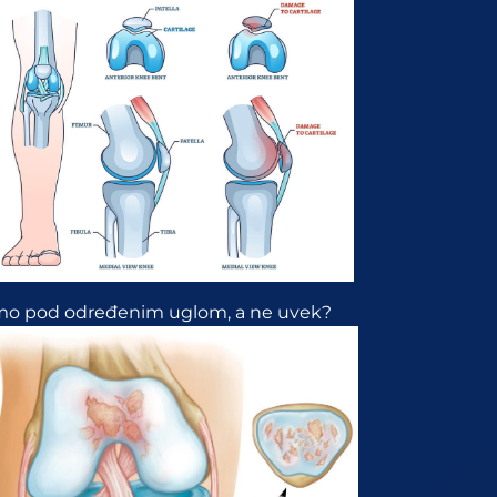
o samo pod određenim uglom, a ne uvek?