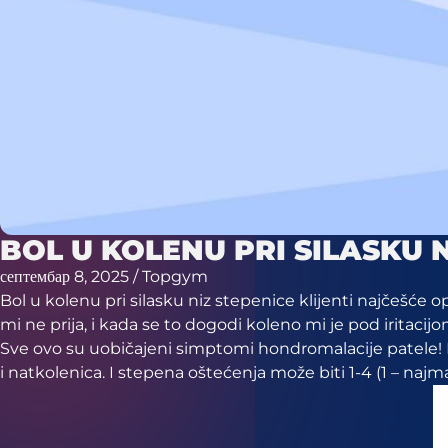
BOL U KOLENU PRI SILASKU 
септембар 8, 2025
/ Topgym
Bol u kolenu pri silasku niz stepenice klijenti najčeš
mi ne prija, i kada se to dogodi koleno mi je pod iritacij
Sve ovo su uobičajeni simptomi hondromalacije patele! H
i natkolenica. I stepena oštećenja može biti 1-4 (1 – najman