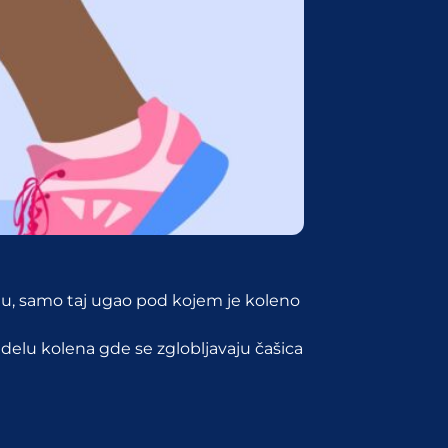
tu, samo taj ugao pod kojem je koleno
delu kolena gde se zglobljavaju čašica